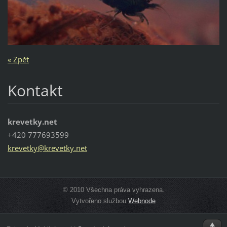
« Zpět
Kontakt
krevetky.net
+420 777693599
krevetky
@krevetk
y.net
© 2010 Všechna práva vyhrazena.
Vytvořeno službou
Webnode