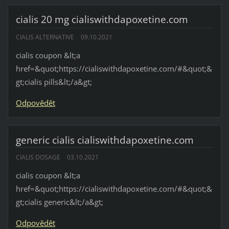
cialis 20 mg cialiswithdapoxetine.com
CIALIS ALTERNATIVE
09.10.2021
cialis coupon &lt;a
href=&quot;https://cialiswithdapoxetine.com/#&quot;&
gt;cialis pills&lt;/a&gt;
Odpovědět
generic cialis cialiswithdapoxetine.com
CIALIS DOSAGE
03.10.2021
cialis coupon &lt;a
href=&quot;https://cialiswithdapoxetine.com/#&quot;&
gt;cialis generic&lt;/a&gt;
Odpovědět