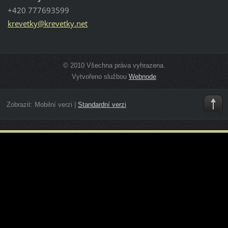
+420 777693599
krevetky
@krevetk
y.net
© 2010 Všechna práva vyhrazena.
Vytvořeno službou
Webnode
Zobrazit:
Mobilní verzi
|
Standardní verzi