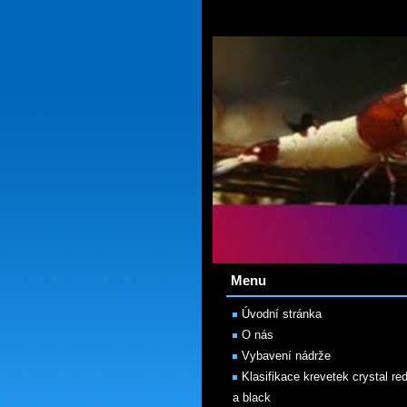
Menu
Úvodní stránka
O nás
Vybavení nádrže
Klasifikace krevetek crystal re
a black