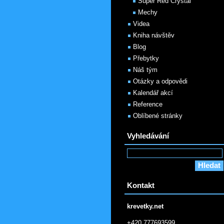
Super Red Crystal
Mechy
Videa
Kniha návštěv
Blog
Přebytky
Náš tým
Otázky a odpovědi
Kalendář akcí
Reference
Oblíbené stránky
Vyhledávání
Kontakt
krevetky.net
+420 777693599