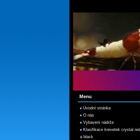
Menu
Úvodní stránka
O nás
Vybavení nádrže
Klasifikace krevetek crystal re
a black