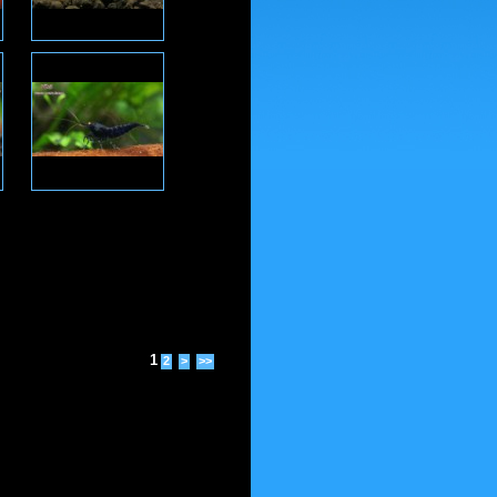
1
2
>
>>