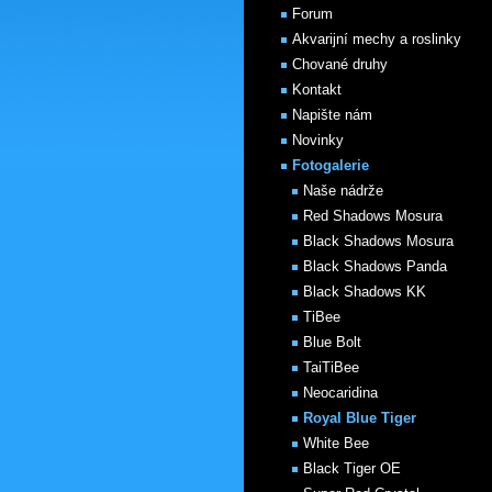
Forum
Akvarijní mechy a roslinky
Chované druhy
Kontakt
Napište nám
Novinky
Fotogalerie
Naše nádrže
Red Shadows Mosura
Black Shadows Mosura
Black Shadows Panda
Black Shadows KK
TiBee
Blue Bolt
TaiTiBee
Neocaridina
Royal Blue Tiger
White Bee
Black Tiger OE